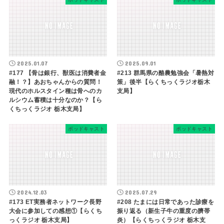
2025.01.07
2025.09.01
#177 【骨は銀行、獣医は消費者金
#213 群馬県の酪農勉強会「暑熱対
融！？】あおちゃんからの質問！
策」後半【らくちっくラジオ栃木
現代のホルスタイン種は骨へのカ
支局】
ルシウム蓄積は十分なのか？【ら
くちっくラジオ 栃木支局】
ポッドキャスト
ポッドキャスト
2024.12.03
2025.07.29
#173 ET実務者ネットワーク長野
#208 たまには日常であった診療を
大会に参加しての感想①【らくち
振り返る（新生子牛の重度の臍帯
っくラジオ 栃木支局】
炎）【らくちっくラジオ 栃木支