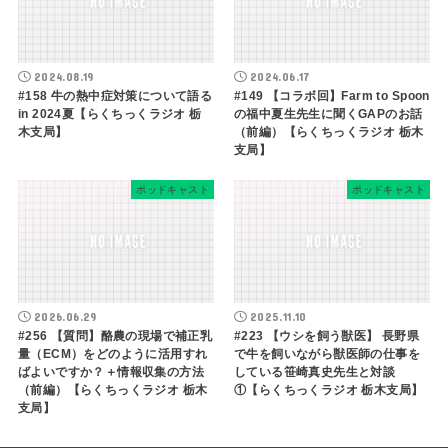
2024.08.19
2024.06.17
#158 牛の熱中症対策について語る
#149 【コラボ回】Farm to Spoon
in 2024夏【らくちっくラジオ 栃
の福中夏生先生に聞くGAPのお話
木支局】
（前編）【らくちっくラジオ 栃木
支局】
ポッドキャスト
ポッドキャスト
2026.06.29
2025.11.10
#256 【質問】酪農の現場で補正乳
#223 【ウシを飼う獣医】 長野県
量（ECM）をどのように活用すれ
で牛を飼いながら獣医師の仕事を
ばよいですか？＋情報収集の方法
している笹崎真史先生と対談
（前編）【らくちっくラジオ 栃木
①【らくちっくラジオ 栃木支局】
支局】