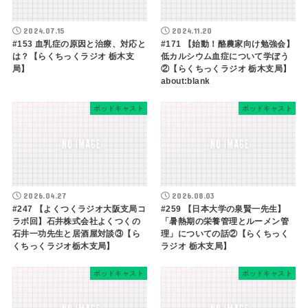
2024.07.15
2024.11.20
#153 血乳症の原因と治療、対応と
#171 【始動！酪農家向け勉強会】
は？【らくちっくラジオ 栃木支
低カルシウム血症について学ぼう
局】
②【らくちっくラジオ 栃木支局】
about:blank
ポッドキャスト
ポッドキャスト
2026.04.27
2026.08.03
#247 【よくつくラジオ大阪支局コ
#259 【日本大学の泉賢一先生】
ラボ回】石井株式会社よくつくの
「暑熱期の栄養管理とルーメン管
石井一功先生と居酒屋対談③【ら
理」についての話②【らくちっく
くちっくラジオ栃木支局】
ラジオ 栃木支局】
ポッドキャスト
ポッドキャスト