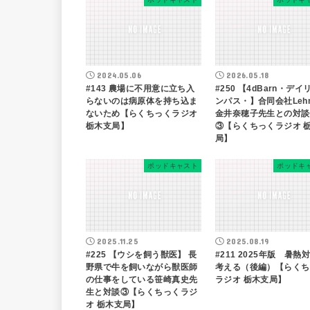
2024.05.06
2026.05.18
#143 農場に不用意に立ち入
#250 【4dBarn・デイ
らないのは病原体を持ち込ま
ンパス・】合同会社Leh
ないため【らくちっくラジオ
金井奈穂子先生との対談
栃木支局】
③【らくちっくラジオ 
局】
ポッドキャスト
ポッドキ
2025.11.25
2025.08.19
#225 【ウシを飼う獣医】 長
#211 2025年版 暑熱
野県で牛を飼いながら獣医師
考える（後編）【らくち
の仕事をしている笹崎真史先
ラジオ 栃木支局】
生と対談③【らくちっくラジ
オ 栃木支局】