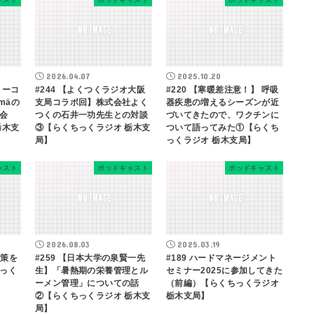
2026.04.07
2025.10.20
リーコ
#244 【よくつくラジオ大阪
#220 【寒暖差注意！】 呼吸
mäの
支局コラボ回】株式会社よく
器疾患の増えるシーズンが近
会
つくの石井一功先生との対談
づいてきたので、ワクチンに
栃木支
③【らくちっくラジオ 栃木支
ついて語ってみた①【らくち
局】
っくラジオ 栃木支局】
ャスト
ポッドキャスト
ポッドキャスト
2026.08.03
2025.03.19
対策を
#259 【日本大学の泉賢一先
#189 ハードマネージメント
っく
生】「暑熱期の栄養管理とル
セミナー2025に参加してきた
ーメン管理」についての話
（前編）【らくちっくラジオ
②【らくちっくラジオ 栃木支
栃木支局】
局】