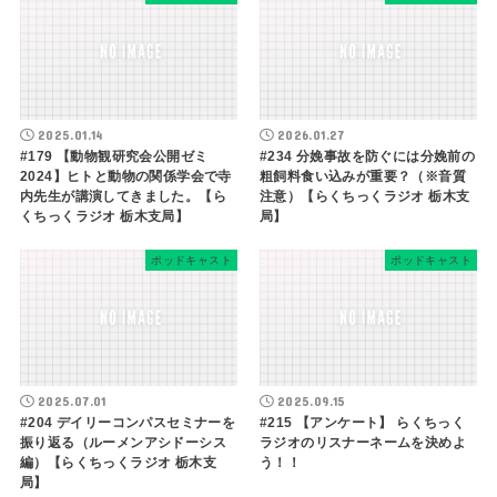
2025.01.14
2026.01.27
#179 【動物観研究会公開ゼミ
#234 分娩事故を防ぐには分娩前の
2024】ヒトと動物の関係学会で寺
粗飼料食い込みが重要？（※音質
内先生が講演してきました。【ら
注意）【らくちっくラジオ 栃木支
くちっくラジオ 栃木支局】
局】
ポッドキャスト
ポッドキャスト
2025.07.01
2025.09.15
#204 デイリーコンパスセミナーを
#215 【アンケート】 らくちっく
振り返る（ルーメンアシドーシス
ラジオのリスナーネームを決めよ
編）【らくちっくラジオ 栃木支
う！！
局】