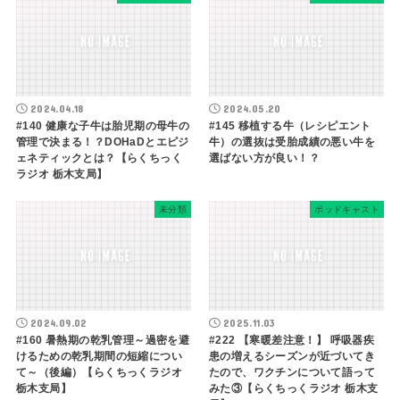
2024.04.18
2024.05.20
#140 健康な子牛は胎児期の母牛の
#145 移植する牛（レシピエント
管理で決まる！？DOHaDとエピジ
牛）の選抜は受胎成績の悪い牛を
ェネティックとは？【らくちっく
選ばない方が良い！？
ラジオ 栃木支局】
未分類
ポッドキャスト
2024.09.02
2025.11.03
#160 暑熱期の乾乳管理～過密を避
#222 【寒暖差注意！】 呼吸器疾
けるための乾乳期間の短縮につい
患の増えるシーズンが近づいてき
て～（後編）【らくちっくラジオ
たので、ワクチンについて語って
栃木支局】
みた③【らくちっくラジオ 栃木支