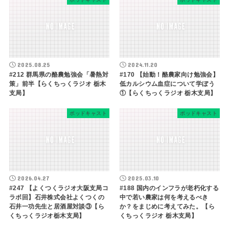
2025.08.25
2024.11.20
#212 群馬県の酪農勉強会「暑熱対
#170 【始動！酪農家向け勉強会】
策」前半【らくちっくラジオ 栃木
低カルシウム血症について学ぼう
支局】
①【らくちっくラジオ 栃木支局】
ポッドキャスト
ポッドキャスト
2026.04.27
2025.03.10
#247 【よくつくラジオ大阪支局コ
#188 国内のインフラが老朽化する
ラボ回】石井株式会社よくつくの
中で若い農家は何を考えるべき
石井一功先生と居酒屋対談③【ら
か？をまじめに考えてみた。【ら
くちっくラジオ栃木支局】
くちっくラジオ 栃木支局】