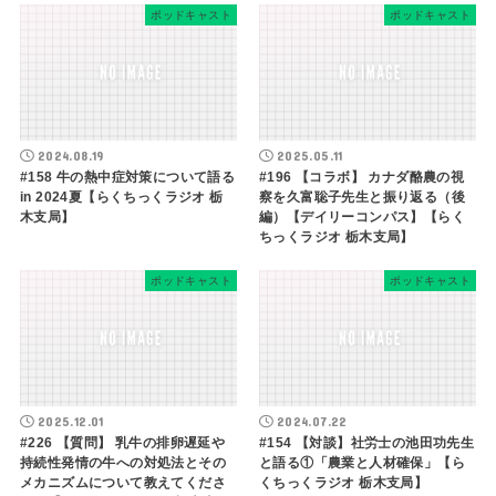
ポッドキャスト
ポッドキャスト
2024.08.19
2025.05.11
#158 牛の熱中症対策について語る
#196 【コラボ】 カナダ酪農の視
in 2024夏【らくちっくラジオ 栃
察を久富聡子先生と振り返る（後
木支局】
編）【デイリーコンパス】【らく
ちっくラジオ 栃木支局】
ポッドキャスト
ポッドキャスト
2025.12.01
2024.07.22
#226 【質問】 乳牛の排卵遅延や
#154 【対談】社労士の池田功先生
持続性発情の牛への対処法とその
と語る①「農業と人材確保」【ら
メカニズムについて教えてくださ
くちっくラジオ 栃木支局】