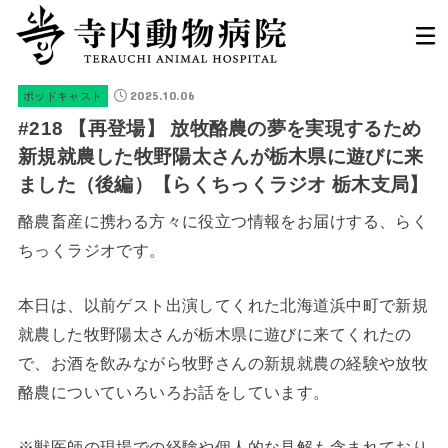
2025.10.06
ポッドキャスト
#218 【再登場】 放牧酪農の夢を実現するため
新規就農した牧野陽太さんが栃木県に遊びに来
ました（後編）【らくちっくラジオ 栃木支局】
酪農畜産に携わる方々に役立つ情報をお届けする、らく
ちっくラジオです。
本日は、以前ゲスト出演してくれた北海道浜中町で新規
就農した牧野陽太さんが栃木県に遊びに来てくれたの
で、お酒を飲みながら牧野さんの新規就農の経験や放牧
酪農についていろいろお話をしています。
※獣医師の現場での経験や個人的な見解も含まれており